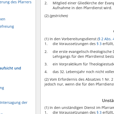
herung des Pfarrers
Mitglied einer Gliedkirche der Evan
Aufnahme in den Pfarrdienst wird.
(2)
(gestrichen)
hen
efreiung
(1)
In den Vorbereitungsdienst (
§ 2 Abs. 
die Voraussetzungen des
§ 3
erfüllt
die erste evangelisch-theologische 
Lehrgangs für den Pfarrdienst bes
ein Vorpraktikum für Theologiestude
aufsicht und
das 32. Lebensjahr noch nicht volle
(2)
Vom Erfordernis des Absatzes 1 Nr. 2
jedoch nur, wenn die für den Pfarrdiens
ung
Unstä
Untersagung der
(1)
In den unständigen Dienst im Pfarram
die Voraussetzungen des
§ 3
erfüllt