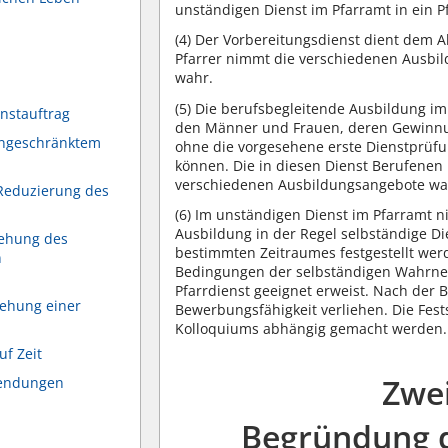
unständigen Dienst im Pfarramt in ein 
(4)
Der Vorbereitungsdienst dient dem A
Pfarrer nimmt die verschiedenen Ausbi
wahr.
(5)
Die berufsbegleitende Ausbildung im 
enstauftrag
den Männer und Frauen, deren Gewinnu
eingeschränktem
ohne die vorgesehene erste Dienstprüf
können. Die in diesen Dienst Berufene
verschiedenen Ausbildungsangebote wa
Reduzierung des
(6)
Im unständigen Dienst im Pfarramt ni
Ausbildung in der Regel selbständige Di
sehung des
bestimmten Zeitraumes festgestellt wer
n
Bedingungen der selbständigen Wahrne
Pfarrdienst geeignet erweist. Nach der
ehung einer
Bewerbungsfähigkeit verliehen. Die Fes
Kolloquiums abhängig gemacht werden.
uf Zeit
Zwei
wendungen
Begründung d