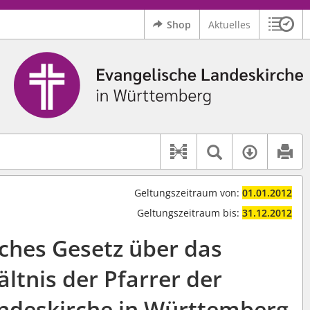
Shop
Aktuelles
Sitzu
Logo Ev. Landeskirche in Württemberg
 findet auch: "Pfarrerinitiative" oder "Pfarrerausschuss".
serer Hilfe.
Textsuche 
Verfüg
Dokument-Beziehu
Geltungszeitraum von:
01.01.2012
Geltungszeitraum bis:
31.12.2012
iches Gesetz über das
ltnis der Pfarrer der
ndeskirche in Württemberg