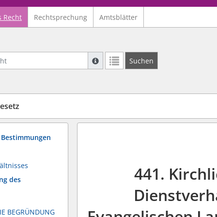
s Recht
Rechtsprechung
Amtsblätter
Suche mit Platzhalter "*", Bsp. Pfarrer*,
Suchen
Weitere Suchoperatoren finden Sie in un
esetz
de Bestimmungen
ältnisses
441. Kirchl
ng des
Dienstverhä
Evangelischen La
DIE BEGRÜNDUNG