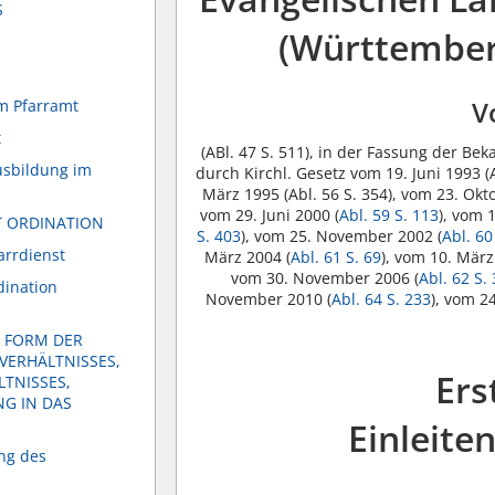
S
(Württember
V
im Pfarramt
t
(ABl. 47 S. 511), in der Fassung der B
usbildung im
durch Kirchl. Gesetz vom 19. Juni 1993 (
März 1995 (Abl. 56 S. 354), vom 23. Oktob
vom 29. Juni 2000 (
Abl. 59 S. 113
), vom 1
T ORDINATION
S. 403
), vom 25. November 2002 (
Abl. 60
arrdienst
März 2004 (
Abl. 61 S. 69
), vom 10. März
vom 30. November 2006 (
Abl. 62 S.
dination
November 2010 (
Abl. 64 S. 233
), vom 2
T FORM DER
VERHÄLTNISSES,
Ers
LTNISSES,
G IN DAS
Einleit
ng des