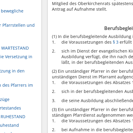
Mitglied des Oberkirchenrats spätesten
Antrag auf Aufnahme stellt.
e bewegliche
 Pfarrstellen und
Berufsbeglei
(1)
In die berufsbegleitende Ausbildung i
die Voraussetzungen des
§ 3
erfüllt
T WARTESTAND
sich im Dienst der evangelischen Ki
ie Versetzung in
Ausbildung verfügt, die ihn nach 
läßt, in der berufsbegleitenden Au
tzung in den
(2)
Ein unständiger Pfarrer in der beruf
unständigen Dienst im Pfarramt aufge
die Voraussetzungen des Absatzes 1 
n des Pfarrers im
sich in der berufsbegleitenden Aus
ezüge
die seine Ausbildung abschließend
rtestandes
(3)
Ein unständiger Pfarrer in der beruf
ständigen Pfarrdienst aufgenommen we
T RUHESTAND
die Voraussetzungen des Absatzes 1 
Ruhestand
bei Aufnahme in die berufsbegleite