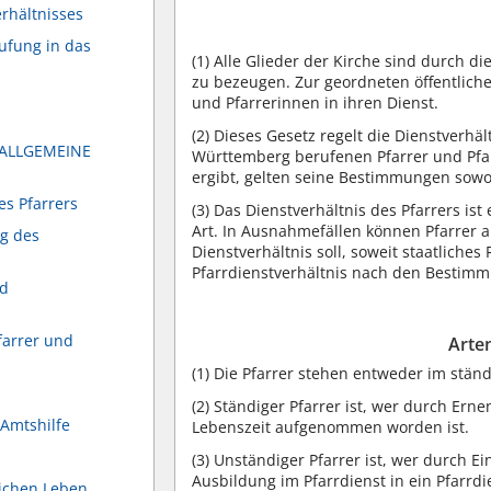
rhältnisses
ufung in das
(1)
Alle Glieder der Kirche sind durch di
zu bezeugen. Zur geordneten öffentlich
und Pfarrerinnen in ihren Dienst.
(2)
Dieses Gesetz regelt die Dienstverhäl
 ALLGEMEINE
Württemberg berufenen Pfarrer und Pfar
ergibt, gelten seine Bestimmungen sowoh
es Pfarrers
(3)
Das Dienstverhältnis des Pfarrers ist 
Art. In Ausnahmefällen können Pfarrer a
ng des
Dienstverhältnis soll, soweit staatliches
Pfarrdienstverhältnis nach den Bestim
nd
farrer und
Arten
(1)
Die Pfarrer stehen entweder im ständ
(2)
Ständiger Pfarrer ist, wer durch Ernen
 Amtshilfe
Lebenszeit aufgenommen worden ist.
(3)
Unständiger Pfarrer ist, wer durch Ei
Ausbildung im Pfarrdienst in ein Pfarrdi
lichen Leben