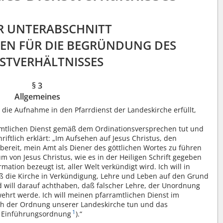
R UNTERABSCHNITT
EN FÜR DIE BEGRÜNDUNG DES
STVERHÄLTNISSES
§ 3
Allgemeines
die Aufnahme in den Pfarrdienst der Landeskirche erfüllt,
ramtlichen Dienst gemäß dem Ordinationsversprechen tut und
hriftlich erklärt: „Im Aufsehen auf Jesus Christus, den
h bereit, mein Amt als Diener des göttlichen Wortes zu führen
 von Jesus Christus, wie es in der Heiligen Schrift gegeben
ation bezeugt ist, aller Welt verkündigt wird. Ich will in
aß die Kirche in Verkündigung, Lehre und Leben auf den Grund
 will darauf achthaben, daß falscher Lehre, der Unordnung
ehrt werde. Ich will meinen pfarramtlichen Dienst im
ch der Ordnung unserer Landeskirche tun und das
1
4 Einführungsordnung
).“