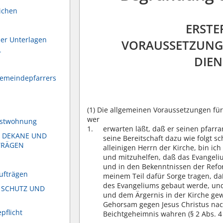
ichen
ERSTE
her Unterlagen
VORAUSSETZUNG
T
DIEN
Gemeindepfarrers
(1)
Die allgemeinen Voraussetzungen für 
wer
enstwohnung
erwarten läßt, daß er seinen pfar
T DEKANE UND
seine Bereitschaft dazu wie folgt sc
TRÄGEN
alleinigen Herrn der Kirche, bin ic
und mitzuhelfen, daß das Evangelium
und in den Bekenntnissen der Reform
aufträgen
meinem Teil dafür Sorge tragen, d
des Evangeliums gebaut werde, und
 SCHUTZ UND
und dem Ärgernis in der Kirche gew
Gehorsam gegen Jesus Christus na
pflicht
Beichtgeheimnis wahren (§ 2 Abs. 