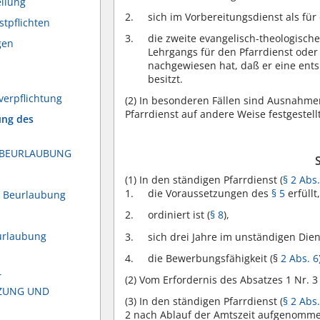
eilung
sich im Vorbereitungsdienst als für
stpflichten
die zweite evangelisch-theologische
gen
Lehrgangs für den Pfarrdienst oder
nachgewiesen hat, daß er eine ent
besitzt.
verpflichtung
(2)
In besonderen Fällen sind Ausnahmen
Pfarrdienst auf andere Weise festgestel
ung des
 BEURLAUBUNG
(1)
In den ständigen Pfarrdienst (
§ 2 Abs.
die Voraussetzungen des
§ 5
erfüllt
r Beurlaubung
ordiniert ist (
§ 8
),
urlaubung
sich drei Jahre im unständigen Die
die Bewerbungsfähigkeit (§
2 Abs. 6
T
(2)
Vom Erfordernis des Absatzes 1 Nr. 
TZUNG UND
(3)
In den ständigen Pfarrdienst (
§ 2 Abs.
2 nach Ablauf der Amtszeit aufgenommen,