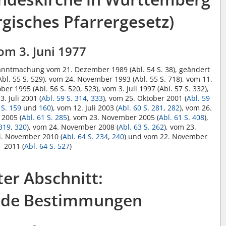
gisches Pfarrergesetz)
om 3. Juni 1977
ekanntmachung vom 21. Dezember 1989 (Abl. 54 S. 38), geändert
Abl. 55 S. 529), vom 24. November 1993 (Abl. 55 S. 718), vom 11.
er 1995 (Abl. 56 S. 520, 523), vom 3. Juli 1997 (Abl. 57 S. 332),
3. Juli 2001 (
Abl. 59 S. 314
,
333
), vom 25. Oktober 2001 (
Abl. 59
 S. 159
und
160
), vom 12. Juli 2003 (
Abl. 60 S. 281
,
282
), vom 26.
 2005 (
Abl. 61 S. 285
), vom 23. November 2005 (
Abl. 61 S. 408
),
 319
,
320
), vom 24. November 2008 (
Abl. 63 S. 262
), vom 23.
4. November 2010 (
Abl. 64 S. 234
,
240
) und vom 22. November
2011 (
Abl. 64 S. 527
)
ter Abschnitt:
ende Bestimmungen