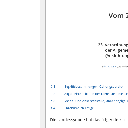
Vom 
23. Verordnung
der Allgem
(Ausführun
(
Abl. 70 S. 501
), geände
§ 1
Begriffsbestimmungen, Geltungsbereich
§ 2
Allgemeine Pflichten der Dienststellenleit
§ 3
Melde- und Ansprechstelle, Unabhängige
§ 4
Ehrenamtlich Tätige
Die Landessynode hat das folgende kirch