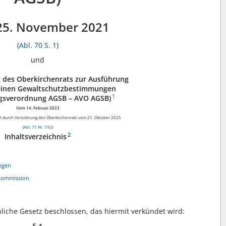
25. November 2021
(
Abl. 70 S. 1
)
und
 des Oberkirchenrats zur Ausführung
einen Gewaltschutzbestimmungen
1
gsverordnung AGSB – AVO AGSB)
Vom 14. Februar 2023
rt durch Verordnung des Oberkirchenrats vom 21. Oktober 2025
(
Abl. 71 Nr. 192
)
2
Inhaltsverzeichnis
ungen
 Kommission
liche Gesetz beschlossen, das hiermit verkündet wird: