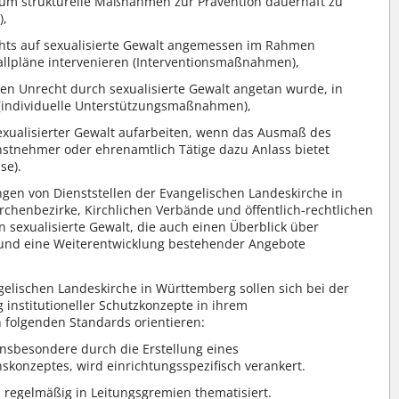
, um strukturelle Maßnahmen zur Prävention dauerhaft zu
),
chts auf sexualisierte Gewalt angemessen im Rahmen
allpläne intervenieren (Interventionsmaßnahmen),
en Unrecht durch sexualisierte Gewalt angetan wurde, in
(individuelle Unterstützungsmaßnahmen),
exualisierter Gewalt aufarbeiten, wenn das Ausmaß des
nstnehmer oder ehrenamtlich Tätige dazu Anlass bietet
se).
ngen von Dienststellen der Evangelischen Landeskirche in
chenbezirke, Kirchlichen Verbände und öffentlich-rechtlichen
sexualisierte Gewalt, die auch einen Überblick über
und eine Weiterentwicklung bestehender Angebote
gelischen Landeskirche in Württemberg sollen sich bei der
institutioneller Schutzkonzepte in ihrem
 folgenden Standards orientieren:
insbesondere durch die Erstellung eines
skonzeptes, wird einrichtungsspezifisch verankert.
d regelmäßig in Leitungsgremien thematisiert.