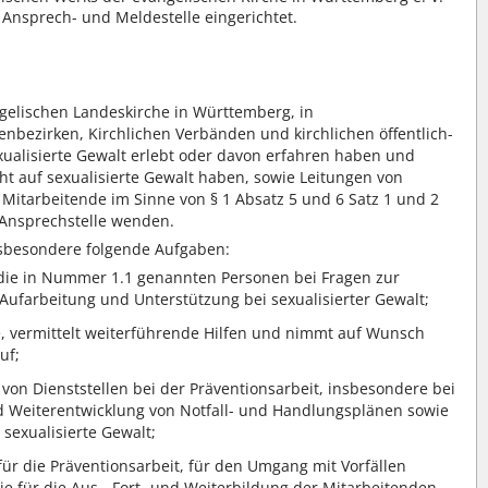
Ansprech- und Meldestelle eingerichtet.
ngelischen Landeskirche in Württemberg, in
nbezirken, Kirchlichen Verbänden und kirchlichen öffentlich-
exualisierte Gewalt erlebt oder davon erfahren haben und
ht auf sexualisierte Gewalt haben, sowie Leitungen von
 Mitarbeitende im Sinne von § 1 Absatz 5 und 6 Satz 1 und 2
 Ansprechstelle wenden.
nsbesondere folgende Aufgaben:
 die in Nummer 1.1 genannten Personen bei Fragen zur
 Aufarbeitung und Unterstützung bei sexualisierter Gewalt;
ne, vermittelt weiterführende Hilfen und nimmt auf Wunsch
uf;
 von Dienststellen bei der Präventionsarbeit, insbesondere bei
 Weiterentwicklung von Notfall- und Handlungsplänen sowie
exualisierte Gewalt;
für die Präventionsarbeit, für den Umgang mit Vorfällen
ie für die Aus-, Fort- und Weiterbildung der Mitarbeitenden