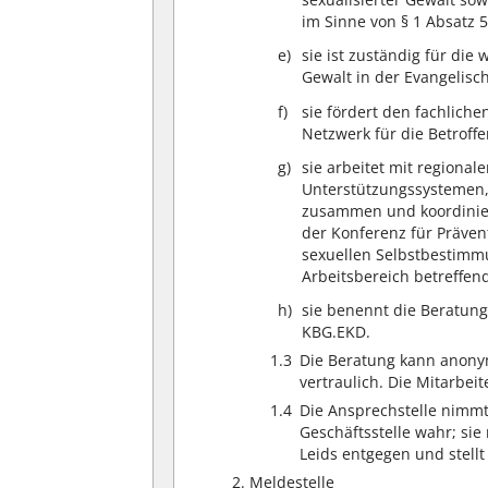
im Sinne von § 1 Absatz 
sie ist zuständig für die
Gewalt in der Evangelisc
sie fördert den fachlich
Netzwerk für die Betroff
sie arbeitet mit regiona
Unterstützungssystemen, 
zusammen und koordinier
der Konferenz für Prävent
sexuellen Selbstbestimm
Arbeitsbereich betreffen
sie benennt die Beratung
KBG.EKD.
1.3
Die Beratung kann anonym
vertraulich. Die Mitarbei
1.4
Die Ansprechstelle nimm
Geschäftsstelle wahr; si
Leids entgegen und stellt
2. Meldestelle