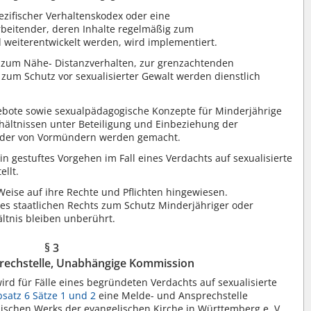
ezifischer Verhaltenskodex oder eine
rbeitender, deren Inhalte regelmäßig zum
eiterentwickelt werden, wird implementiert.
n zum Nähe- Distanzverhalten, zur grenzachtenden
zum Schutz vor sexualisierter Gewalt werden dienstlich
gebote sowie sexualpädagogische Konzepte für Minderjährige
rhältnissen unter Beteiligung und Einbeziehung der
 oder von Vormündern werden gemacht.
in gestuftes Vorgehen im Fall eines Verdachts auf sexualisierte
llt.
eise auf ihre Rechte und Pflichten hingewiesen.
des staatlichen Rechts zum Schutz Minderjähriger oder
ältnis bleiben unberührt.
§ 3
rechstelle, Unabhängige Kommission
rd für Fälle eines begründeten Verdachts auf sexualisierte
bsatz 6 Sätze 1 und 2
eine Melde- und Ansprechstelle
nischen Werks der evangelischen Kirche in Württemberg e. V.