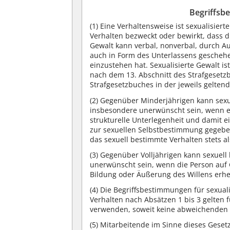
Begriffsb
(1)
Eine Verhaltensweise ist sexualisier
Verhalten bezweckt oder bewirkt, dass d
Gewalt kann verbal, nonverbal, durch A
auch in Form des Unterlassens gescheh
einzustehen hat. Sexualisierte Gewalt i
nach dem 13. Abschnitt des Strafgesetz
Strafgesetzbuches in der jeweils gelte
(2)
Gegenüber Minderjährigen kann sexue
insbesondere unerwünscht sein, wenn ein
strukturelle Unterlegenheit und damit e
zur sexuellen Selbstbestimmung gegeben 
das sexuell bestimmte Verhalten stets 
(3)
Gegenüber Volljährigen kann sexuell
unerwünscht sein, wenn die Person auf 
Bildung oder Äußerung des Willens erheb
(4)
Die Begriffsbestimmungen für sexual
Verhalten nach Absätzen 1 bis 3 gelten 
verwenden, soweit keine abweichenden
(5)
Mitarbeitende im Sinne dieses Gesetze