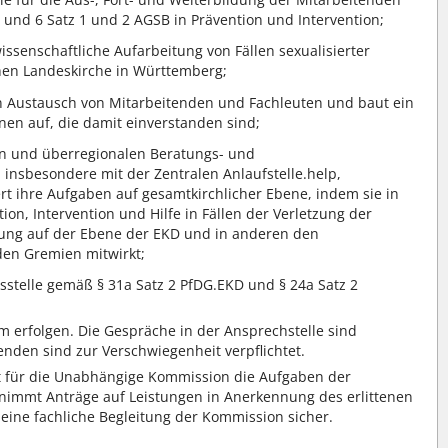
5 und 6 Satz 1 und 2 AGSB in Prävention und Intervention;
 wissenschaftliche Aufarbeitung von Fällen sexualisierter
hen Landeskirche in Württemberg;
en Austausch von Mitarbeitenden und Fachleuten und baut ein
enen auf, die damit einverstanden sind;
len und überregionalen Beratungs- und
insbesondere mit der Zentralen Anlaufstelle.help,
t ihre Aufgaben auf gesamtkirchlicher Ebene, indem sie in
ion, Intervention und Hilfe in Fällen der Verletzung der
ung auf der Ebene der EKD und in anderen den
den Gremien mitwirkt;
sstelle gemäß § 31a Satz 2 PfDG.EKD und § 24a Satz 2
 erfolgen. Die Gespräche in der Ansprechstelle sind
tenden sind zur Verschwiegenheit verpflichtet.
t für die Unabhängige Kommission die Aufgaben der
e nimmt Anträge auf Leistungen in Anerkennung des erlittenen
 eine fachliche Begleitung der Kommission sicher.