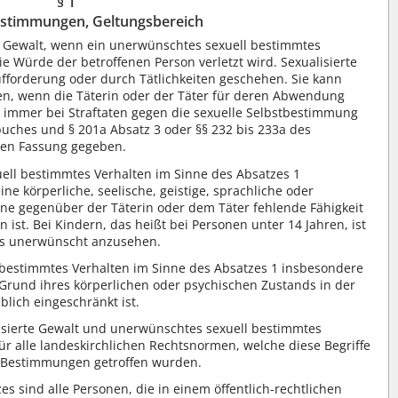
§ 1
estimmungen, Geltungsbereich
te Gewalt, wenn ein unerwünschtes sexuell bestimmtes
ie Würde der betroffenen Person verletzt wird. Sexualisierte
ufforderung oder durch Tätlichkeiten geschehen. Sie kann
en, wenn die Täterin oder der Täter für deren Abwendung
st immer bei Straftaten gegen die sexuelle Selbstbestimmung
buches und § 201a Absatz 3 oder §§ 232 bis 233a des
nden Fassung gegeben.
ll bestimmtes Verhalten im Sinne des Absatzes 1
e körperliche, seelische, geistige, sprachliche oder
ine gegenüber der Täterin oder dem Täter fehlende Fähigkeit
ist. Bei Kindern, das heißt bei Personen unter 14 Jahren, ist
als unerwünscht anzusehen.
 bestimmtes Verhalten im Sinne des Absatzes 1 insbesondere
Grund ihres körperlichen oder psychischen Zustands in der
lich eingeschränkt ist.
isierte Gewalt und unerwünschtes sexuell bestimmtes
für alle landeskirchlichen Rechtsnormen, welche diese Begriffe
 Bestimmungen getroffen wurden.
s sind alle Personen, die in einem öffentlich-rechtlichen