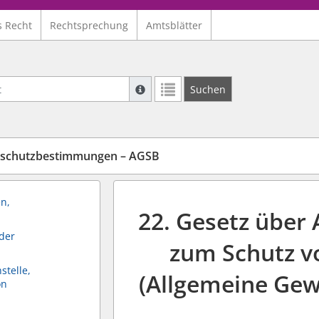
s Recht
Rechtsprechung
Amtsblätter
Suche mit Platzhalter "*", Bsp. Pfarrer*,
Suchen
Weitere Suchoperatoren finden Sie in un
tschutzbestimmungen – AGSB
n,
22. Gesetz über
 der
zum Schutz vo
stelle,
(Allgemeine Ge
on