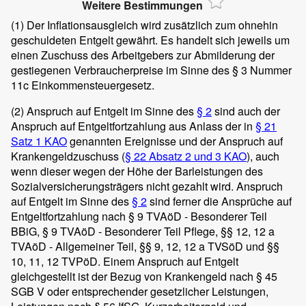
Weitere Bestimmungen
(1)
Der Inflationsausgleich wird zusätzlich zum ohnehin
geschuldeten Entgelt gewährt. Es handelt sich jeweils um
einen Zuschuss des Arbeitgebers zur Abmilderung der
gestiegenen Verbraucherpreise im Sinne des § 3 Nummer
11c Einkommensteuergesetz.
(2)
Anspruch auf Entgelt im Sinne des
§ 2
sind auch der
Anspruch auf Entgeltfortzahlung aus Anlass der in
§ 21
Satz 1 KAO
genannten Ereignisse und der Anspruch auf
Krankengeldzuschuss (
§ 22 Absatz 2 und 3 KAO
), auch
wenn dieser wegen der Höhe der Barleistungen des
Sozialversicherungsträgers nicht gezahlt wird. Anspruch
auf Entgelt im Sinne des
§ 2
sind ferner die Ansprüche auf
Entgeltfortzahlung nach § 9 TVAöD - Besonderer Teil
BBiG, § 9 TVAöD - Besonderer Teil Pflege, §§ 12, 12 a
TVAöD - Allgemeiner Teil, §§ 9, 12, 12 a TVSöD und §§
10, 11, 12 TVPöD. Einem Anspruch auf Entgelt
gleichgestellt ist der Bezug von Krankengeld nach § 45
SGB V oder entsprechender gesetzlicher Leistungen,