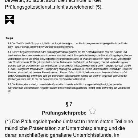
Prüfungsgottesdienst „nicht ausreichend“ (5).
Zu § 6
6.1
Der Text für die Prüfungspredigt ist in der Regel die aufgrund des Perikopengesetzes festgelegte Perikope für den
Sonn- bzw. Feiertag, an dem die Prüfungspredigt gehalten wird.
6.2
Der Prüfungskommission für den Prüfungsgottesdienst gehören an: der zuständige Dekan oder die Dekanin und
zwei weitere Personen, von denen mindestens eine die I. und II. Evangelisch-theologische Dienstprüfung abgelegt haben
und ordiniert sein muss sowie die Mindestzeit im unständigen Dienst im Pfarramt absolviert haben muss. Vorsitzender
oder Vorsitzende der Prüfungskommission ist der Dekan oder die Dekanin. Auf Anregung oder bei Verhinderung des
Dekans oder der Dekanin kann das Prüfungsamt einen anderen Theologen oder eine andere Theologin, der oder die die
I. und II. Evangelisch-theologische Dienstprüfung abgelegt hat, ordiniert ist und die Mindestzeit im unständigen Dienst im
Pfarramt absolviert hat, berufen. Pfarrerinnen und Pfarrer dürfen nicht Mitglied sein, wenn diese unmittelbar vor Ort
ander Ausbildung des Bewerbers oder der Bewerberin beteiligt waren. Keines der anderen Mitglieder darf Glied der
Kirchengemeinde sein, in der der Bewerber oder die Bewerberin Dienst tut.
6.3
Die Prüfungskommission bewertet die Vorarbeiten ohne die schriftlich ausgearbeitete Predigt; der bestellte
Korrektor oder die Korrektorin hingegen bezieht die schriftlich ausgearbeitete Predigt in die Bewertung der Vorarbeiten
ein.
§ 7
Prüfungslehrprobe
(1)
Die Prüfungslehrprobe umfasst in ihrem ersten Teil eine
mündliche Präsentation zur Unterrichtsplanung und die
daran anschließend gehaltene Unterrichtsstunde. Im