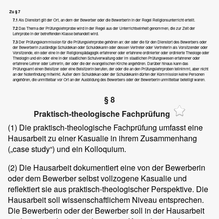
Zu § 7
7.1
Als Dienstort gilt der Ort, an dem der Bewerber oder die Bewerberin in der Regel Religionsunterricht erteilt.
7.2
Das Thema der Prüfungslehrprobe wird in der Regel aus der Unterrichtseinheit genommen, die zur Zeit der
Lehrprobe in der betreffenden Klasse behandelt wird.
7.3
Der Prüfungskommission für die Prüfungslehrprobe gehören an: der oder die für den Dienstort des Bewerbers oder
der Bewerberin zuständige Schuldekan oder Schuldekanin oder dessen Vertreter oder Vertreterin als Vorsitzender oder
Vorsitzende, ein oder eine in der Religionspädagogik erfahrener oder erfahrene ordinierter oder ordinierte Theologe oder
Theologin und ein oder eine in der staatlichen Schulverwaltung oder im staatlichen Prüfungswesen erfahrener oder
erfahrene Lehrer oder Lehrerin, der oder die der evangelischen Kirche angehören. Darüber hinaus kann das
Prüfungsamt einen Beisitzer oder eine Beisitzerin berufen, der oder die an den Prüfungslehrproben teilnimmt, aber nicht
an der Notenfindung mitwirkt. Außer dem Schuldekan oder der Schuldekanin dürfen der Kommission keine Personen
angehören, die unmittelbar vor Ort an der Ausbildung des Bewerbers oder der Bewerberin unmittelbar beteiligt waren.
§ 8
Praktisch-theologische Fachprüfung
(1)
Die praktisch-theologische Fachprüfung umfasst eine
Hausarbeit zu einer Kasualie in ihrem Zusammenhang
(„case study“) und ein Kolloquium.
(2)
Die Hausarbeit dokumentiert eine von der Bewerberin
oder dem Bewerber selbst vollzogene Kasualie und
reflektiert sie aus praktisch-theologischer Perspektive. Die
Hausarbeit soll wissenschaftlichem Niveau entsprechen.
Die Bewerberin oder der Bewerber soll in der Hausarbeit