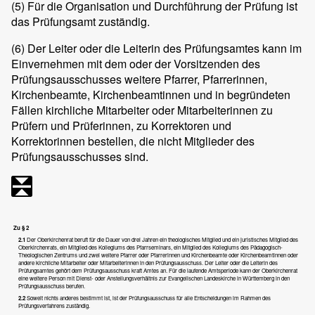
(5)
Für die Organisation und Durchführung der Prüfung ist
das Prüfungsamt zuständig.
(6)
Der Leiter oder die Leiterin des Prüfungsamtes kann im
Einvernehmen mit dem oder der Vorsitzenden des
Prüfungsausschusses weitere Pfarrer, Pfarrerinnen,
Kirchenbeamte, Kirchenbeamtinnen und in begründeten
Fällen kirchliche Mitarbeiter oder Mitarbeiterinnen zu
Prüfern und Prüferinnen, zu Korrektoren und
Korrektorinnen bestellen, die nicht Mitglieder des
Prüfungsausschusses sind.
Zu § 2
2.1
Der Oberkirchenrat beruft für die Dauer von drei Jahren ein theologisches Mitglied und ein juristisches Mitglied des
Oberkirchenrats, ein Mitglied des Kollegiums des Pfarrseminars, ein Mitglied des Kollegiums des Pädagogisch-
Theologischen Zentrums und zwei weitere Pfarrer oder Pfarrerinnen und Kirchenbeamte oder Kirchenbeamtinnen oder
andere kirchliche Mitarbeiter oder Mitarbeiterinnen in den Prüfungsausschuss. Der Leiter oder die Leiterin des
Prüfungsamtes gehört dem Prüfungsausschuss kraft Amtes an. Für die laufende Amtsperiode kann der Oberkirchenrat
eine weitere Person mit Dienst- oder Anstellungsverhältnis zur Evangelischen Landeskirche in Württemberg in den
Prüfungsausschuss berufen.
2.2
Soweit nichts anderes bestimmt ist, ist der Prüfungsausschuss für alle Entscheidungen im Rahmen des
Prüfungsverfahrens zuständig.