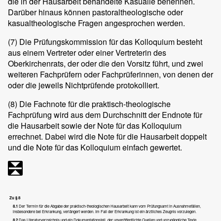
die in der Hausarbeit behandelte Kasualie benennen.
Darüber hinaus können pastoraltheologische oder
kasualtheologische Fragen angesprochen werden.
(7)
Die Prüfungskommission für das Kolloquium besteht
aus einem Vertreter oder einer Vertreterin des
Oberkirchenrats, der oder die den Vorsitz führt, und zwei
weiteren Fachprüfern oder Fachprüferinnen, von denen der
oder die jeweils Nichtprüfende protokolliert.
(8)
Die Fachnote für die praktisch-theologische
Fachprüfung wird aus dem Durchschnitt der Endnote für
die Hausarbeit sowie der Note für das Kolloquium
errechnet. Dabei wird die Note für die Hausarbeit doppelt
und die Note für das Kolloquium einfach gewertet.
Zu § 8
8.1
Der Termin für die Abgabe der praktisch-theologischen Hausarbeit kann vom Prüfungsamt in Ausnahmefällen,
insbesondere bei Erkrankung, verlängert werden. Im Fall der Erkrankung ist ein ärztliches Zeugnis vorzulegen.
8.2
Das Literaturverzeichnis und ein Dokumentationsteil, der unveröffentlichte Quellen und unzugängliche Texte