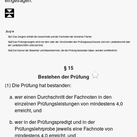
eingetragen.
Zu § 14
14.1
Das Zeugnis enthält die Gesamtnote und die Fachnoten der einzelnen Fächer.
14.2
Das Prüfungszeugnis wird von dem oder der Vorsitzenden des Prüfungsausschusses und vom Landesbischof oder
der Landesbischöfin unterzeichnet.
14.3
Die Namen der Bewerber und Bewerberinnen, die die Prüfung bestanden haben, werden veröffentlicht.
§ 15
Bestehen der Prüfung
(1)
Die Prüfung hat bestanden:
wer einen Durchschnitt der Fachnoten in den
einzelnen Prüfungsleistungen von mindestens 4,0
erreicht, und
wer in der Prüfungspredigt und in der
Prüfungslehrprobe jeweils eine Fachnote von
mindestens 4,0 erreicht, und