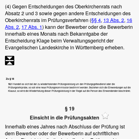
(4)
Gegen Entscheidungen des Oberkirchenrats nach
Absatz 2 und 3 sowie gegen andere Entscheidungen des
Oberkirchenrats im Prüfungsverfahren (
§§ 4
,
13 Abs. 2
,
16
Abs. 2
,
17 Abs. 1
) kann der Bewerber oder die Bewerberin
innerhalb eines Monats nach Bekanntgabe der
Entscheidung Klage beim Verwaltungsgericht der
Evangelischen Landeskirche in Württemberg erheben.
Zu § 18
18.1
Handelt es sich bei der zu wiederholenden Prüfungsleistung um den Prüfungsgottesdienst oder die
Prüfungslehrprobe, so soll eine neue Prüfungskommission bestimmt werden. Beziehen sich die Einwendungen auf die
Klausur, so wird die Wiederholung dieser Prüfungsleistung in der Regel auf die Person des Einwendenden beschränkt.
§ 19
Einsicht in die Prüfungsakten
Innerhalb eines Jahres nach Abschluss der Prüfung ist
dem Bewerber oder der Bewerberin auf schriftlichen