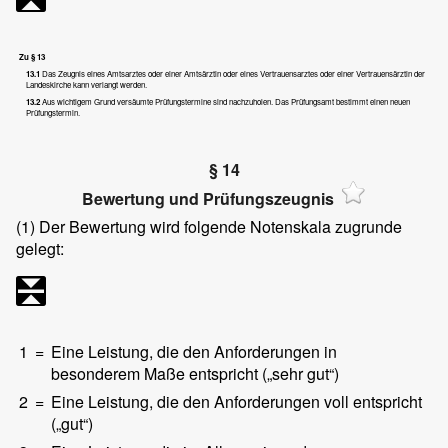
Zu § 13
13.1
Das Zeugnis eines Amtsarztes oder einer Amtsärztin oder eines Vertrauensarztes oder einer Vertrauensärztin der
Landeskirche kann verlangt werden.
13.2
Aus wichtigem Grund versäumte Prüfungstermine sind nachzuholen. Das Prüfungsamt bestimmt einen neuen
Prüfungstermin.
§ 14
Bewertung und Prüfungszeugnis
(1)
Der Bewertung wird folgende Notenskala zugrunde
gelegt:
1
=
Eine Leistung, die den Anforderungen in
besonderem Maße entspricht („sehr gut“)
2
=
Eine Leistung, die den Anforderungen voll entspricht
(„gut“)